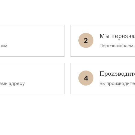
Мы перезв
2
 нам
Перезваниваем 
Производит
4
ами адресу
Вы производит