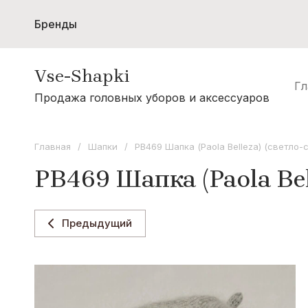
Бренды
Женщинам
Мужчинам
Шарфы и с
Vse-Shapki
Акции
Гл
А - Я
Продажа головных уборов и аксессуаров
Коллекция Odyssey
Коллекция Oxygon
Главная
/
Шапки
/
PB469 Шапка (Paola Belleza) (светло-
Коллекция Flamenco
PB469 Шапка (Paola Bel
Коллекция Noryalli
Коллекция Dispacci
Предыдущий
Коллекция Wag Concept
Коллекция Paola Belleza