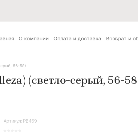
нуды
Балаклавы
Шапки ушанки
Аксессуары
Но
авная
О компании
Оплата и доставка
Возврат и о
серый, 56-58)
leza) (светло-серый, 56-58
Артикул:
PB469