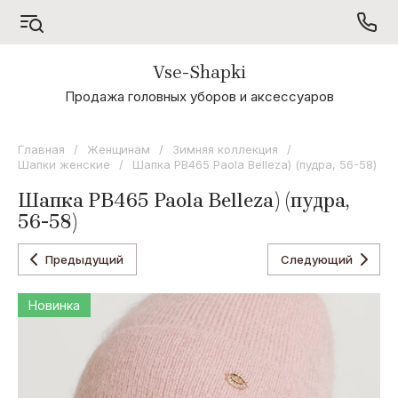
Vse-Shapki
А - Я
Продажа головных уборов и аксессуаров
Коллекция
Odyssey
Главная
/
Женщинам
/
Зимняя коллекция
/
Шапки женские
/
Шапка РВ465 Paola Belleza) (пудра, 56-58)
Коллекция
Oxygon
Шапка РВ465 Paola Belleza) (пудра,
56-58)
Коллекция
Flamenco
Предыдущий
Следующий
Коллекция
Noryalli
Новинка
Коллекция
Dispacci
Коллекция
Wag
Concept