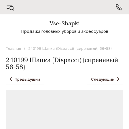
Vse-Shapki
А - Я
Продажа головных уборов и аксессуаров
Коллекция
Odyssey
Главная
/
240199 Шапка (Dispacci) (сиреневый, 56-58)
Коллекция
240199 Шапка (Dispacci) (сиреневый,
Oxygon
56-58)
Коллекция
Flamenco
Предыдущий
Следующий
Коллекция
Noryalli
Коллекция
Dispacci
Коллекция
Wag
Concept