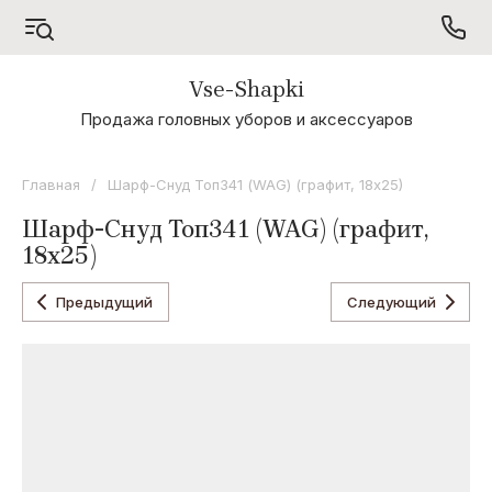
Vse-Shapki
А - Я
Продажа головных уборов и аксессуаров
Коллекция
Odyssey
Главная
/
Шарф-Снуд Топ341 (WAG) (графит, 18х25)
Коллекция
Шарф-Снуд Топ341 (WAG) (графит,
Oxygon
18х25)
Коллекция
Flamenco
Предыдущий
Следующий
Коллекция
Noryalli
Коллекция
Dispacci
Коллекция
Wag
Concept